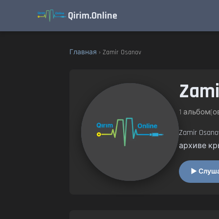
Qirim.Online
Главная
› Zamir Osanov
Zami
1 альбом(ов
Zamir Osa
архиве кр
▶ Слушат