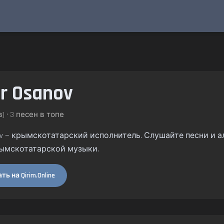
r Osanov
) • 3 песен в топе
nov — крымскотатарский исполнитель. Слушайте песни и ал
ымскотатарской музыки.
ь на Qirim.Online