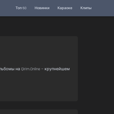
Топ-50
Новинки
Караоке
Клипы
ьбомы на Qirim.Online — крупнейшем