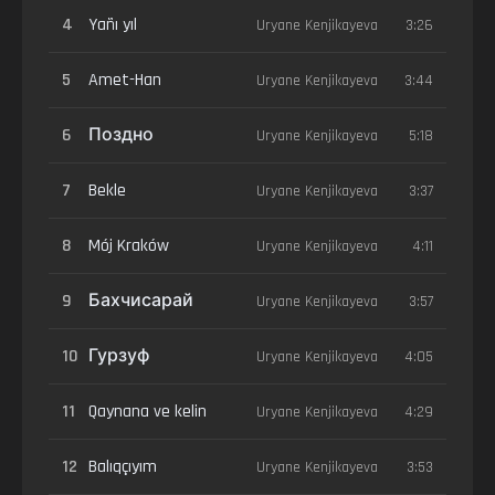
4
Yañı yıl
Uryane Kenjikayeva
3:26
5
Amet-Han
Uryane Kenjikayeva
3:44
6
Поздно
Uryane Kenjikayeva
5:18
7
Bekle
Uryane Kenjikayeva
3:37
8
Mój Kraków
Uryane Kenjikayeva
4:11
9
Бахчисарай
Uryane Kenjikayeva
3:57
10
Гурзуф
Uryane Kenjikayeva
4:05
11
Qaynana ve kelin
Uryane Kenjikayeva
4:29
12
Balıqçıyım
Uryane Kenjikayeva
3:53