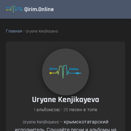
Qirim.Online
Главная
› Uryane Kenjikayeva
Uryane Kenjikayeva
1 альбом(ов) • 20 песен в топе
Uryane Kenjikayeva — крымскотатарский
исполнитель. Слушайте песни и альбомы на