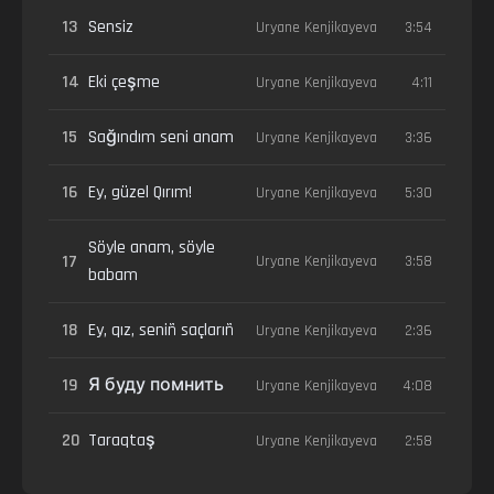
13
Sensiz
Uryane Kenjikayeva
3:54
14
Eki çeşme
Uryane Kenjikayeva
4:11
15
Sağındım seni anam
Uryane Kenjikayeva
3:36
16
Ey, güzel Qırım!
Uryane Kenjikayeva
5:30
Söyle anam, söyle
17
Uryane Kenjikayeva
3:58
babam
18
Ey, qız, seniñ saçlarıñ
Uryane Kenjikayeva
2:36
19
Я буду помнить
Uryane Kenjikayeva
4:08
20
Taraqtaş
Uryane Kenjikayeva
2:58