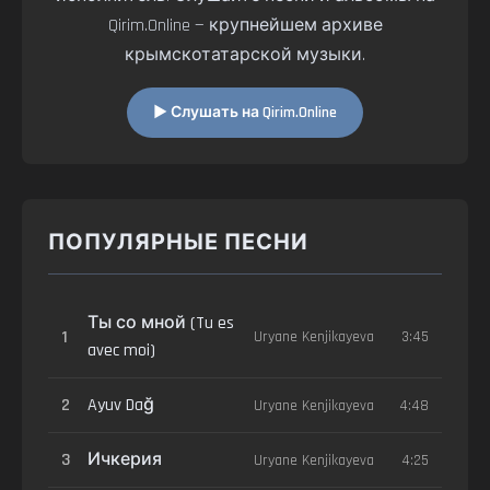
Qirim.Online — крупнейшем архиве
крымскотатарской музыки.
▶ Слушать на Qirim.Online
ПОПУЛЯРНЫЕ ПЕСНИ
Ты со мной (Tu es
1
Uryane Kenjikayeva
3:45
avec moi)
2
Ayuv Dağ
Uryane Kenjikayeva
4:48
3
Ичкерия
Uryane Kenjikayeva
4:25