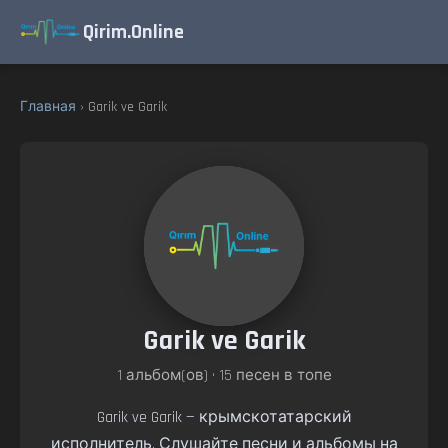
Qirim.Online
Главная
› Garik ve Garik
Garik ve Garik
1 альбом(ов) • 15 песен в топе
Garik ve Garik — крымскотатарский
исполнитель. Слушайте песни и альбомы на