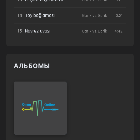
14
Toy bağlaması
Garik ve Garik
3:21
15
Navrez avası
Garik ve Garik
4:42
АЛЬБОМЫ