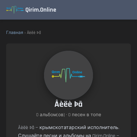
Qirim.Online
Главная
› Âèëè Þã
Âèëè Þã
0 альбом(ов) • 0 песен в топе
Âèëè Þã — крымскотатарский исполнитель.
Слушайте песни и альбомы на Qirim.Online —