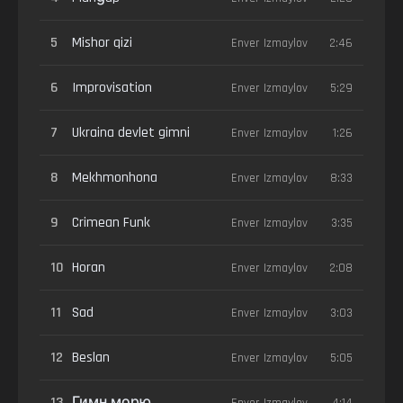
5
Mishor qizi
Enver Izmaylov
2:46
6
Improvisation
Enver Izmaylov
5:29
7
Ukraina devlet gimni
Enver Izmaylov
1:26
8
Mekhmonhona
Enver Izmaylov
8:33
9
Crimean Funk
Enver Izmaylov
3:35
10
Horan
Enver Izmaylov
2:08
11
Sad
Enver Izmaylov
3:03
12
Beslan
Enver Izmaylov
5:05
13
Гимн морю
Enver Izmaylov
4:14