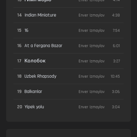
14
Indian Miniature
Enver Izmaylov
4:38
15
16
Enver Izmaylov
7:54
16
At a Fergana Bazar
Enver Izmaylov
6:01
17
Колобок
Enver Izmaylov
3:27
18
Uzbek Rhapsody
Enver Izmaylov
10:45
19
Balkanlar
Enver Izmaylov
3:06
20
Yipek yolu
Enver Izmaylov
3:04