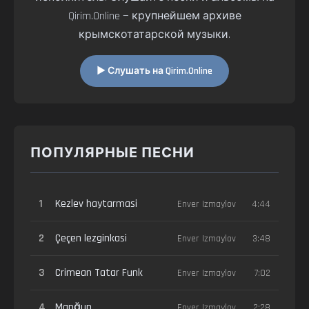
Qirim.Online — крупнейшем архиве
крымскотатарской музыки.
▶ Слушать на Qirim.Online
ПОПУЛЯРНЫЕ ПЕСНИ
1
Kezlev haytarmasi
Enver Izmaylov
4:44
2
Çeçen lezginkasi
Enver Izmaylov
3:48
3
Crimean Tatar Funk
Enver Izmaylov
7:02
4
Manğup
Enver Izmaylov
2:28