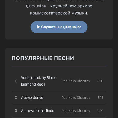
Qirim.Online — крупнейшем архиве
крымскотатарской музыки.
▶ Слушать на Qirim.Online
ПОПУЛЯРНЫЕ ПЕСНИ
Vaqit (prod. by Black
1
Red Neks Chatalov
3:28
Diamond Rec.)
2
Acayip dünya
Red Neks Chatalov
3:14
3
Aqmescit etrafinda
Red Neks Chatalov
2:39