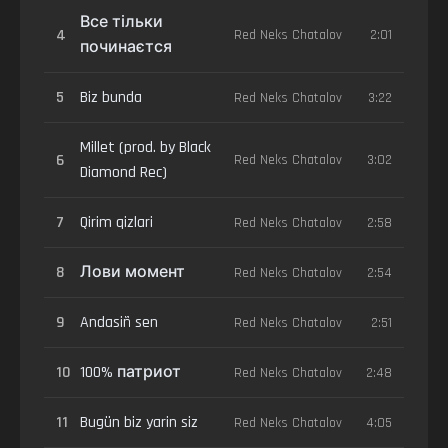
Все тільки
4
Red Neks Chatalov
2:01
починаєтся
5
Biz bunda
Red Neks Chatalov
3:22
Millet (prod. by Black
6
Red Neks Chatalov
3:02
Diamond Rec)
7
Qirim qizlari
Red Neks Chatalov
2:58
8
Лови момент
Red Neks Chatalov
2:54
9
Andasiñ sen
Red Neks Chatalov
2:51
10
100% патриот
Red Neks Chatalov
2:48
11
Bugün biz yarin siz
Red Neks Chatalov
4:05