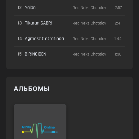
12
Yalan
Red Neks Chatalov
2:57
13
Tikaran SABR!
Red Neks Chatalov
2:41
14
Agmescit etrafinda
Red Neks Chatalov
1:44
15
BIRINCIDEN
Red Neks Chatalov
1:36
АЛЬБОМЫ