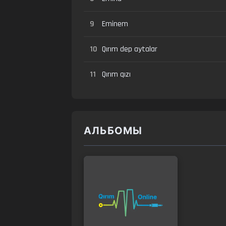
9
Eminem
10
Qırım dep aytalar
11
Qırım qızı
АЛЬБОМЫ