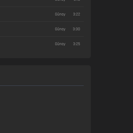
Günay
3:22
Günay
3:30
Günay
3:25