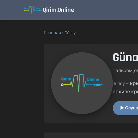
Qirim.Online
Главная
› Günay
Gün
1 альбом(ов
Günay — 
архиве кр
▶ Слушат