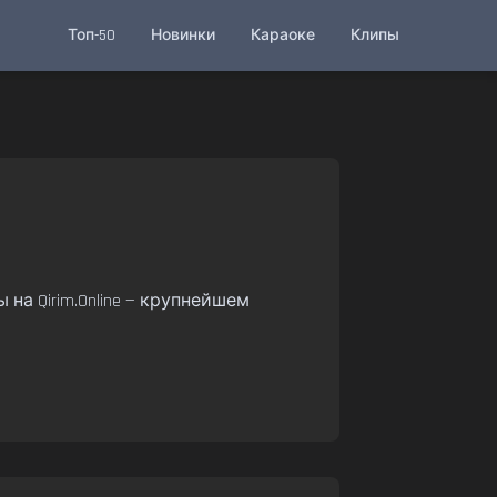
Топ-50
Новинки
Караоке
Клипы
на Qirim.Online — крупнейшем