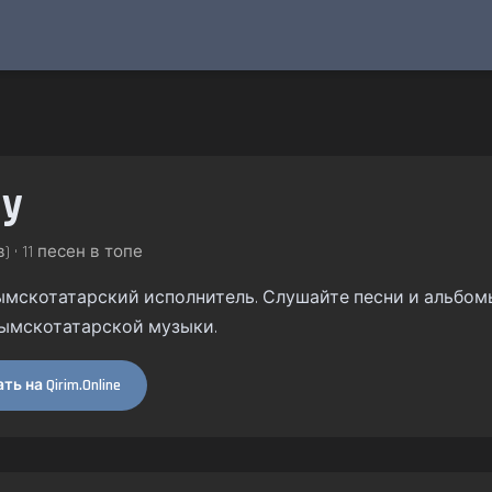
ay
) • 11 песен в топе
крымскотатарский исполнитель. Слушайте песни и альбомы 
ымскотатарской музыки.
ь на Qirim.Online