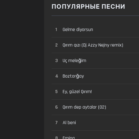
ПОПУЛЯРНЫЕ ПЕСНИ
1
Gelme diyorsun
2
Qırım qızı (Dj Azzy Nejny remix)
3
Uç meleğim
4
Boztorğay
5
Ey, güzel Qırım!
6
Qırım dep aytalar (02)
7
Al beni
8
Emina