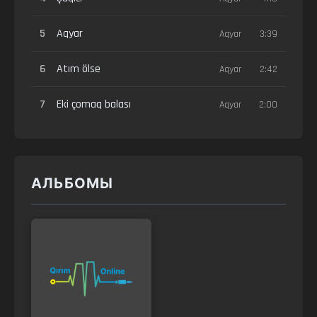
5
Aqyar
Aqyar
3:39
6
Atım ölse
Aqyar
2:42
7
Eki çomaq balası
Aqyar
2:00
АЛЬБОМЫ