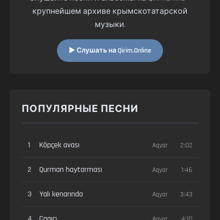
крупнейшем архиве крымскотатарской
музыки.
▶ Слушать на Qirim.Online
ПОПУЛЯРНЫЕ ПЕСНИ
1
Köpçek avası
Aqyar
2:02
2
Qurman haytarması
Aqyar
1:46
3
Yalı kenarında
Aqyar
3:43
4
Çaqıcı
Aqyar
4:10