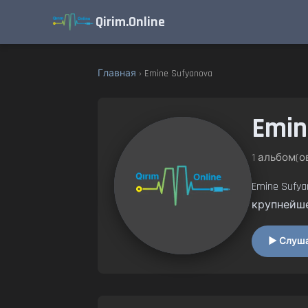
Qirim.Online
Главная
› Emine Sufyanova
Emin
1 альбом(ов
Emine Sufy
крупнейш
▶ Слушат