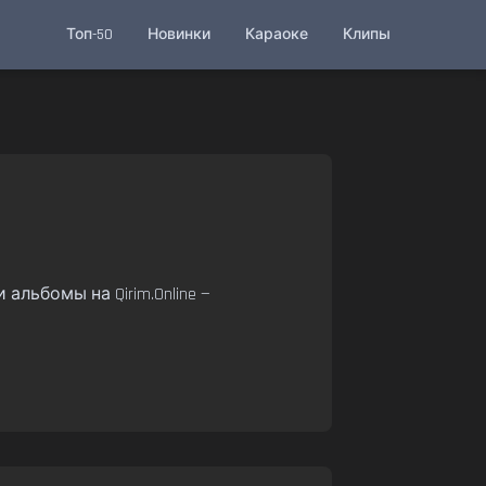
Топ-50
Новинки
Караоке
Клипы
альбомы на Qirim.Online —