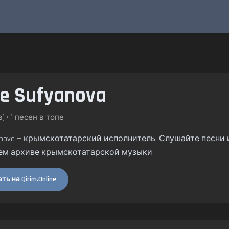
e Sufyanova
) • 1 песен в топе
anova — крымскотатарский исполнитель. Слушайте песни и 
ем архиве крымскотатарской музыки.
ь на Qirim.Online