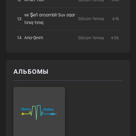
ve Şeñ ansambli-Suv aqar
13
Gülsüm Tamaq
4:16
tınıq-tınıq
14
Ana-Qırım
Gülsüm Tamaq
4:06
АЛЬБОМЫ