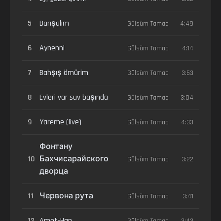
5
Barışalım
Gülsüm Tamaq
4:49
6
Aynenni
Gülsüm Tamaq
4:14
7
Bahşış ömürim
Gülsüm Tamaq
3:53
8
Evleri var suv başında
Gülsüm Tamaq
3:04
9
Yareme (live)
Gülsüm Tamaq
4:33
Фонтану
10
Бахчисарайского
Gülsüm Tamaq
3:22
дворца
11
Червона рута
Gülsüm Tamaq
3:41
12
Amet-Han
Gülsüm Tamaq
3:43