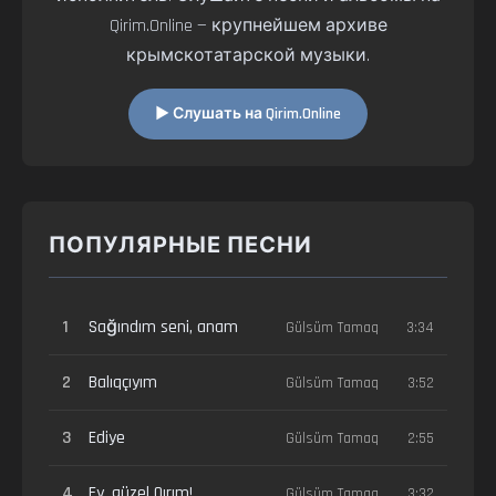
Qirim.Online — крупнейшем архиве
крымскотатарской музыки.
▶ Слушать на Qirim.Online
ПОПУЛЯРНЫЕ ПЕСНИ
1
Sağındım seni, anam
Gülsüm Tamaq
3:34
2
Balıqçıyım
Gülsüm Tamaq
3:52
3
Ediye
Gülsüm Tamaq
2:55
4
Ey, güzel Qırım!
Gülsüm Tamaq
3:32