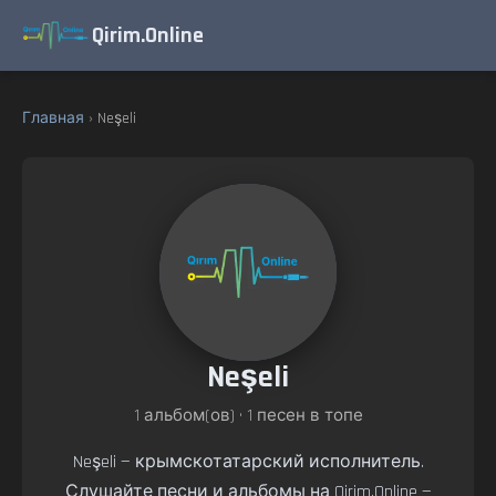
Qirim.Online
Главная
› Neşeli
Neşeli
1 альбом(ов) • 1 песен в топе
Neşeli — крымскотатарский исполнитель.
Слушайте песни и альбомы на Qirim.Online —