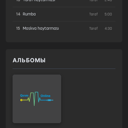
14
Rumba
Taraf
5:00
15
Moskva haytarması
Taraf
4:30
АЛЬБОМЫ