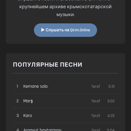
крупнейшем архиве крымскотатарской
музыки.
▶ Слушать на Qirim.Online
ПОПУЛЯРНЫЕ ПЕСНИ
1
Kemane solo
Taraf
5:31
2
Marş
Taraf
3:02
3
Karo
Taraf
4:25
4
Arnavut haytarması
Taraf
5:04