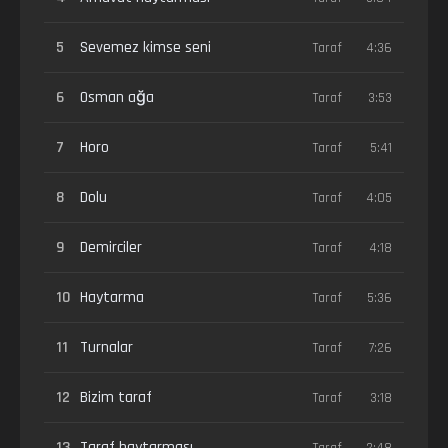
5
Sevemez kimse seni
Taraf
4:36
6
Osman ağa
Taraf
3:53
7
Horo
Taraf
5:41
8
Dolu
Taraf
4:05
9
Demirciler
Taraf
4:18
10
Haytarma
Taraf
5:36
11
Turnalar
Taraf
7:26
12
Bizim taraf
Taraf
3:18
13
Taraf haytarması
Taraf
2:48