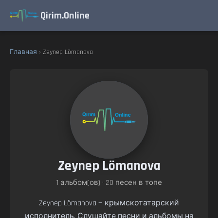
Qirim.Online
Главная
› Zeynep Lömanova
Zeynep Lömanova
1 альбом(ов) • 20 песен в топе
Zeynep Lömanova — крымскотатарский
исполнитель. Слушайте песни и альбомы на