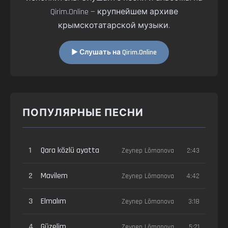
Qirim.Online — крупнейшем архиве
крымскотатарской музыки.
▶ Слушать на Qirim.Online
ПОПУЛЯРНЫЕ ПЕСНИ
1
Qara közlü ayatta
Zeynep Lömanova
2:43
2
Mavilem
Zeynep Lömanova
4:42
3
Elmalım
Zeynep Lömanova
3:18
4
Güzelim
Zeynep Lömanova
5:21