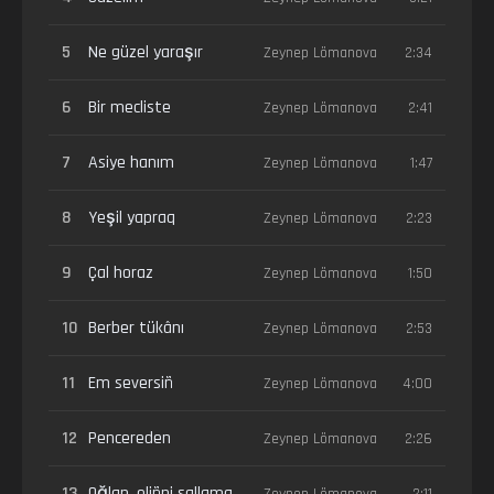
5
Ne güzel yaraşır
Zeynep Lömanova
2:34
6
Bir mecliste
Zeynep Lömanova
2:41
7
Asiye hanım
Zeynep Lömanova
1:47
8
Yeşil yapraq
Zeynep Lömanova
2:23
9
Çal horaz
Zeynep Lömanova
1:50
10
Berber tükânı
Zeynep Lömanova
2:53
11
Em seversiñ
Zeynep Lömanova
4:00
12
Pencereden
Zeynep Lömanova
2:26
13
Oğlan, eliñni sallama
Zeynep Lömanova
2:11