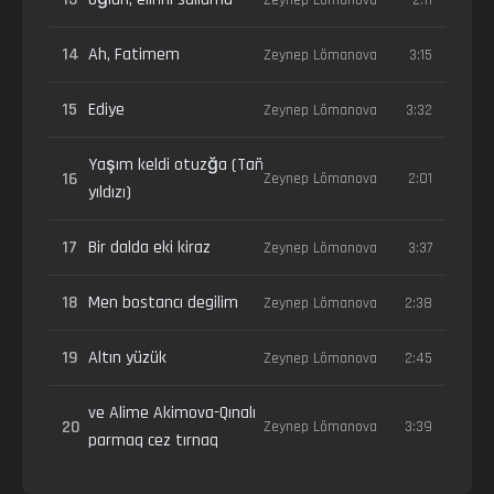
14
Ah, Fatimem
Zeynep Lömanova
3:15
15
Ediye
Zeynep Lömanova
3:32
Yaşım keldi otuzğa (Tañ
16
Zeynep Lömanova
2:01
yıldızı)
17
Bir dalda eki kiraz
Zeynep Lömanova
3:37
18
Men bostancı degilim
Zeynep Lömanova
2:38
19
Altın yüzük
Zeynep Lömanova
2:45
ve Alime Akimova-Qınalı
20
Zeynep Lömanova
3:39
parmaq cez tırnaq