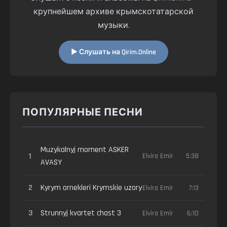
крупнейшем архиве крымскотатарской
музыки.
▶ Слушать на Qirim.Online
ПОПУЛЯРНЫЕ ПЕСНИ
Muzykalnyj moment ASKER
1
Elvira Emir
5:38
AVASY
2
Kyrym ornekleri Krymskie uzory
Elvira Emir
7:13
3
Strunnyj kvartet chast 3
Elvira Emir
6:10