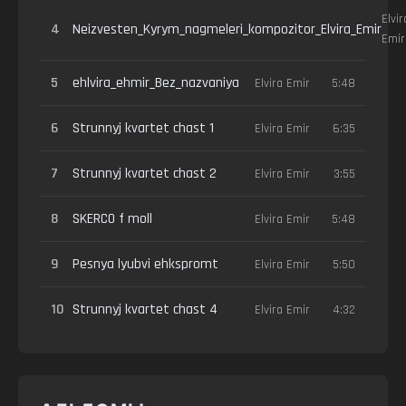
Elvir
4
Neizvesten_Kyrym_nagmeleri_kompozitor_Elvira_Emir
Emir
5
ehlvira_ehmir_Bez_nazvaniya
Elvira Emir
5:48
6
Strunnyj kvartet chast 1
Elvira Emir
6:35
7
Strunnyj kvartet chast 2
Elvira Emir
3:55
8
SKERCO f moll
Elvira Emir
5:48
9
Pesnya lyubvi ehkspromt
Elvira Emir
5:50
10
Strunnyj kvartet chast 4
Elvira Emir
4:32