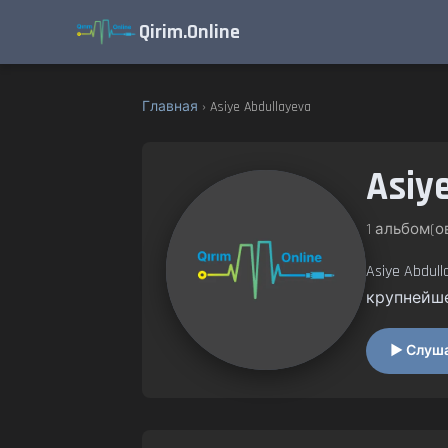
Qirim.Online
Главная
› Asiye Abdullayeva
Asiy
1 альбом(ов
Asiye Abdu
крупнейш
▶ Слушат