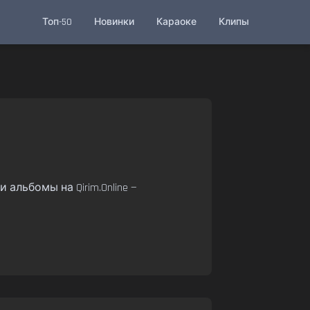
Топ-50
Новинки
Караоке
Клипы
 альбомы на Qirim.Online —