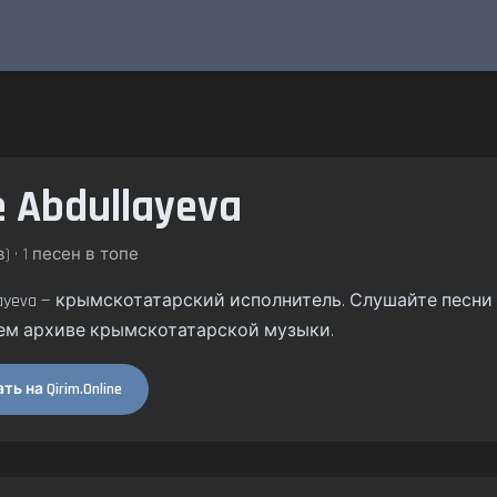
e Abdullayeva
) • 1 песен в топе
llayeva — крымскотатарский исполнитель. Слушайте песни и
ем архиве крымскотатарской музыки.
ь на Qirim.Online