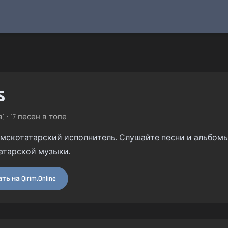
s
) • 17 песен в топе
рымскотатарский исполнитель. Слушайте песни и альбомы н
атарской музыки.
ь на Qirim.Online