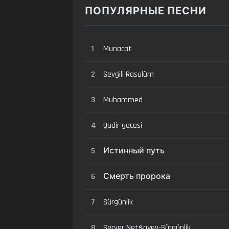
ПОПУЛЯРНЫЕ ПЕСНИ
1
Munacat
2
Sevgili Rasulüm
3
Muhammed
4
Qadir gecesi
5
Истинный путь
6
Смерть пророка
7
Sürgünlik
8
Server Netşayev-Sürgünlik