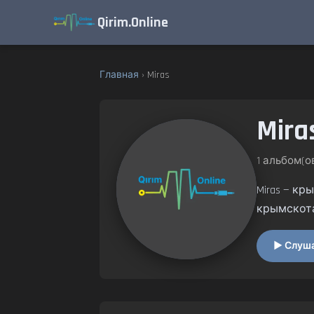
Qirim.Online
Главная
› Miras
Mira
1 альбом(ов
Miras — к
крымскот
▶ Слушат