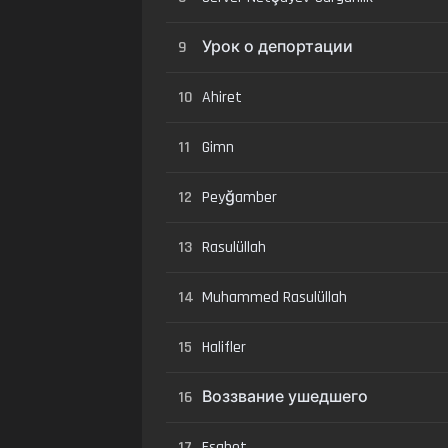
9
Урок о депортации
10
Ahiret
11
Gimn
12
Peyğamber
13
Rasulüllah
14
Muhammed Rasulüllah
15
Halifler
16
Воззвание ушедшего
17
Esabet