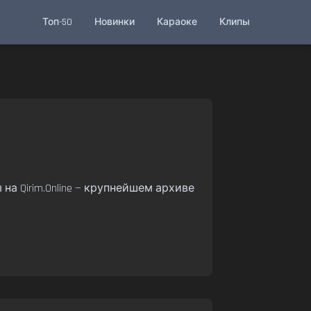
Топ-50
Новинки
Караоке
Клипы
а Qirim.Online — крупнейшем архиве