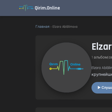
Qirim.Online
Главная
› Elzara Ablâlimova
Elzar
1 альбом(ов
Elzara Abl
крупнейш
▶ Слушат