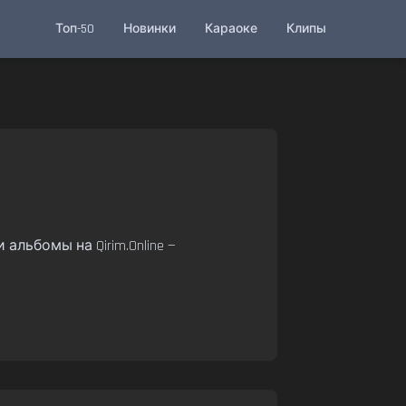
Топ-50
Новинки
Караоке
Клипы
альбомы на Qirim.Online —