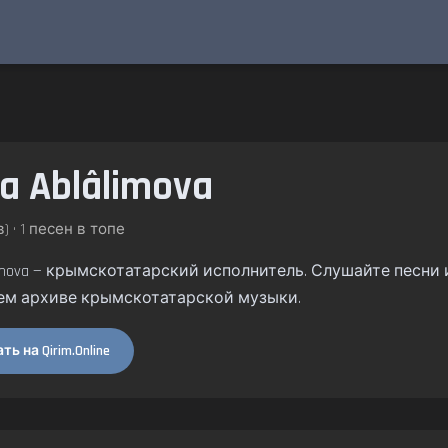
a Ablâlimova
) • 1 песен в топе
âlimova — крымскотатарский исполнитель. Слушайте песни и 
ем архиве крымскотатарской музыки.
ь на Qirim.Online