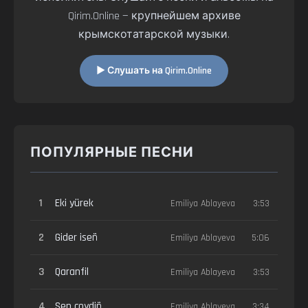
Qirim.Online — крупнейшем архиве
крымскотатарской музыки.
▶ Слушать на Qirim.Online
ПОПУЛЯРНЫЕ ПЕСНИ
1
Eki yürek
Emiliya Ablayeva
3:53
2
Gider iseñ
Emiliya Ablayeva
5:06
3
Qaranfil
Emiliya Ablayeva
3:53
4
Sen coydiñ
Emiliya Ablayeva
3:34