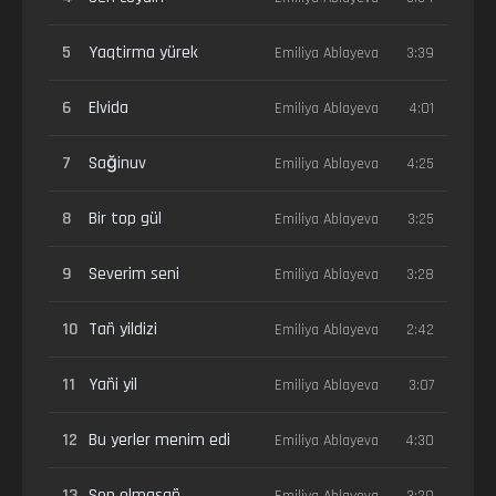
5
Yaqtirma yürek
Emiliya Ablayeva
3:39
6
Elvida
Emiliya Ablayeva
4:01
7
Sağinuv
Emiliya Ablayeva
4:25
8
Bir top gül
Emiliya Ablayeva
3:25
9
Severim seni
Emiliya Ablayeva
3:28
10
Tañ yildizi
Emiliya Ablayeva
2:42
11
Yañi yil
Emiliya Ablayeva
3:07
12
Bu yerler menim edi
Emiliya Ablayeva
4:30
13
Sen olmasañ
Emiliya Ablayeva
3:29