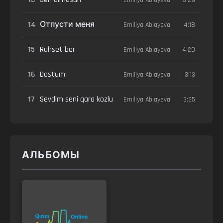
14
Отпусти меня
Emiliya Ablayeva
4:18
15
Ruhset ber
Emiliya Ablayeva
4:20
16
Dostum
Emiliya Ablayeva
3:13
17
Sevdim seni qara kozlu
Emiliya Ablayeva
3:25
АЛЬБОМЫ