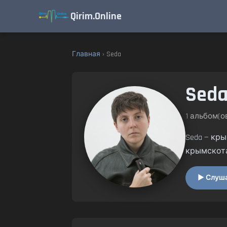
Qirim.Online
Главная
› Seda
Sed
1 альбом(ов
Seda — кр
крымскот
▶ Слушат