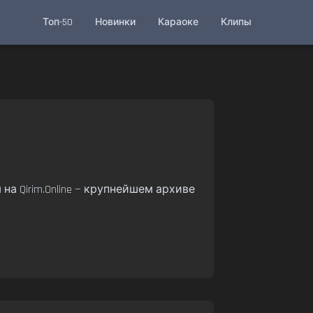
Топ-50
Новинки
Караоке
Клипы
а Qirim.Online — крупнейшем архиве