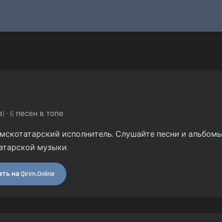
a
) • 6 песен в топе
ымскотатарский исполнитель. Слушайте песни и альбомы н
атарской музыки.
ь на Qirim.Online