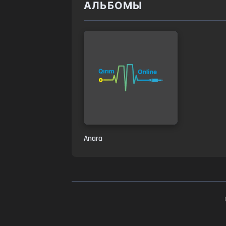
АЛЬБОМЫ
Anara