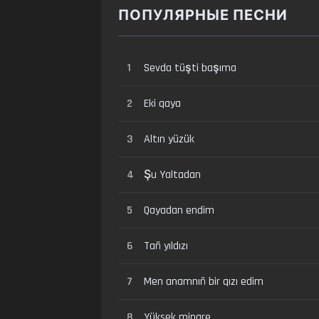
ПОПУЛЯРНЫЕ ПЕСНИ
1
Sevda tüşti başıma
2
Eki qaya
3
Altın yüzük
4
Şu Yaltadan
5
Qayadan endim
6
Tañ yıldızı
7
Men anamnıñ bir qızı edim
8
Yüksek minare