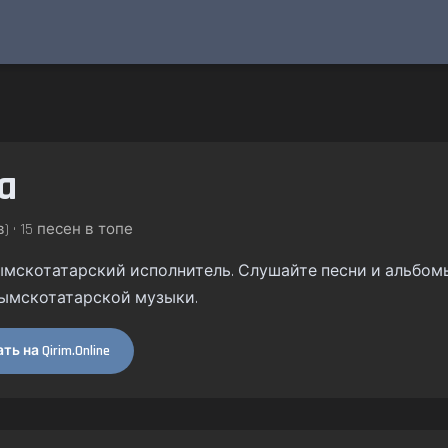
a
) • 15 песен в топе
рымскотатарский исполнитель. Слушайте песни и альбомы 
ымскотатарской музыки.
ь на Qirim.Online