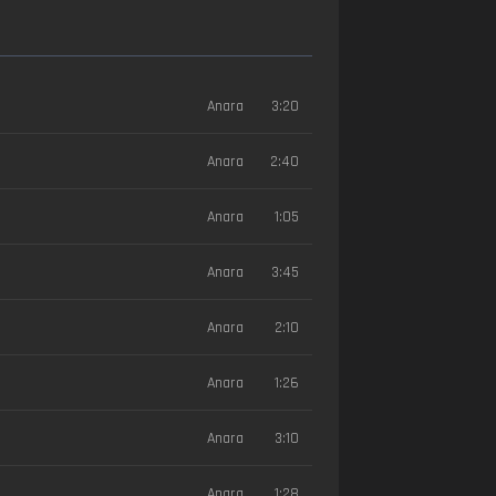
Anara
3:20
Anara
2:40
Anara
1:05
Anara
3:45
Anara
2:10
Anara
1:26
Anara
3:10
Anara
1:28