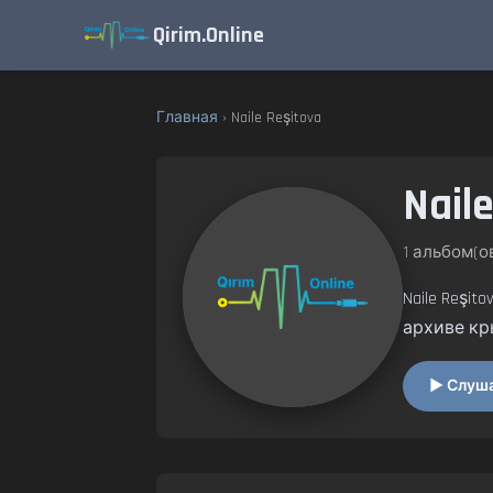
Qirim.Online
Главная
› Naile Reşitova
Naile
1 альбом(ов
Naile Reş
архиве кр
▶ Слушат