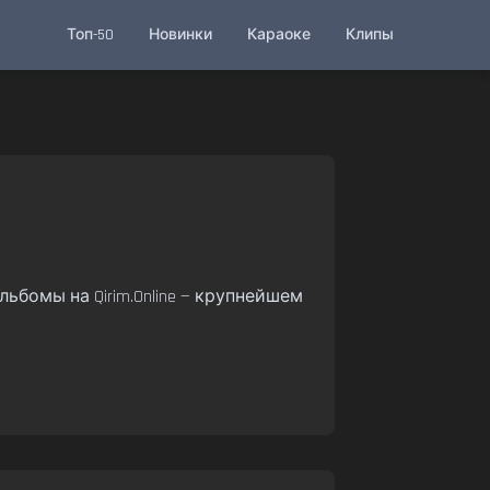
Топ-50
Новинки
Караоке
Клипы
льбомы на Qirim.Online — крупнейшем