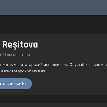
 Reşitova
) • 1 песен в топе
itova — крымскотатарский исполнитель. Слушайте песни и а
ымскотатарской музыки.
ь на Qirim.Online