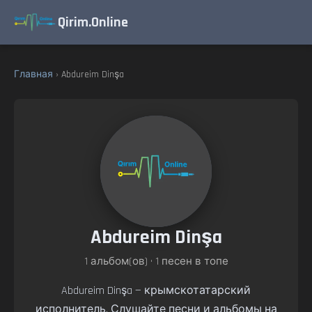
Qirim.Online
Главная
› Abdureim Dinşa
Abdureim Dinşa
1 альбом(ов) • 1 песен в топе
Abdureim Dinşa — крымскотатарский
исполнитель. Слушайте песни и альбомы на