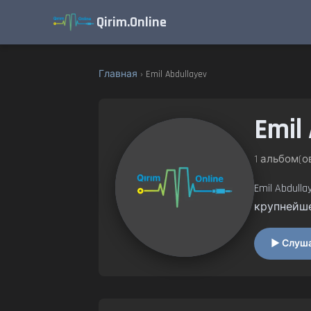
Qirim.Online
Главная
› Emil Abdullayev
Emil
1 альбом(ов
Emil Abdul
крупнейш
▶ Слушат