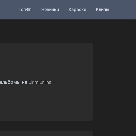
Топ-50
Новинки
Караоке
Клипы
льбомы на Qirim.Online —