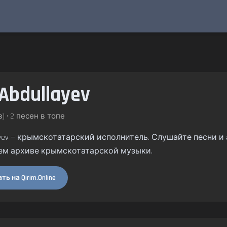
 Abdullayev
) • 2 песен в топе
layev — крымскотатарский исполнитель. Слушайте песни и а
ем архиве крымскотатарской музыки.
ь на Qirim.Online