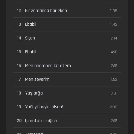
12
Bir zamanda bar eken
2:06
13
Ebabil
4:42
14
Siçan
2:14
15
Ebabil
4:31
16
Men anamnen laf etem
2:15
17
Men severim
1:52
18
Yaşlarğa
3:01
19
Yañi yil hayirli olsun!
2:36
20
Qirimtatar aşlari
2:15