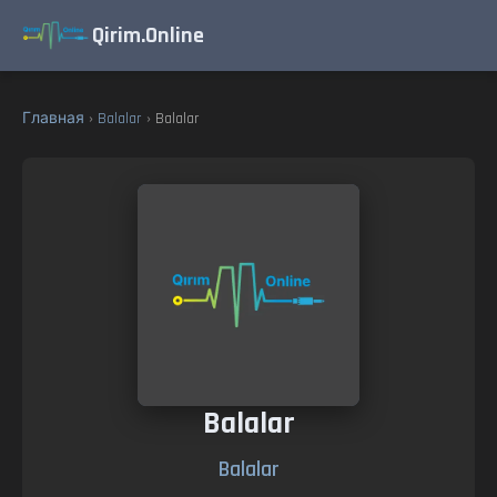
Qirim.Online
Главная
›
Balalar
› Balalar
Balalar
Balalar