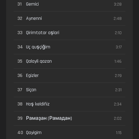
31
Gemici
3:28
32
Aynenni
2:48
33
Qirimtatar aşlari
2:10
34
Uç quşçiğim
3:17
35
Qalayli qazan
1:46
36
Egizler
2:19
37
Siçan
2:31
38
Hoş keldiñiz
2:34
39
Рамаҙан (Рамадан)
2:02
40
Qayigim
1:15