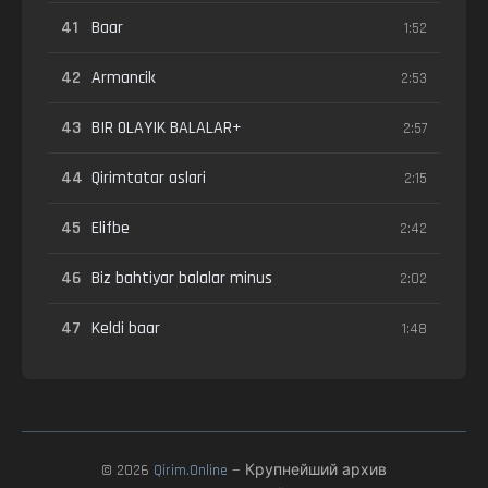
41
Baar
1:52
42
Armancik
2:53
43
BIR OLAYIK BALALAR+
2:57
44
Qirimtatar aslari
2:15
45
Elifbe
2:42
46
Biz bahtiyar balalar minus
2:02
47
Keldi baar
1:48
© 2026
Qirim.Online
— Крупнейший архив