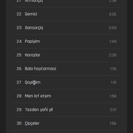
21
Armançiq
2:38
22
Gemici
3:26
23
Sansarçiq
2:09
24
Papiyim
1:49
25
Horazlar
2:39
26
Bala haytarmasi
1:35
27
Qayiğim
1:15
28
Men laf etem
1:58
29
Tezden yañi yil
2:57
30
Çipçeler
1:56