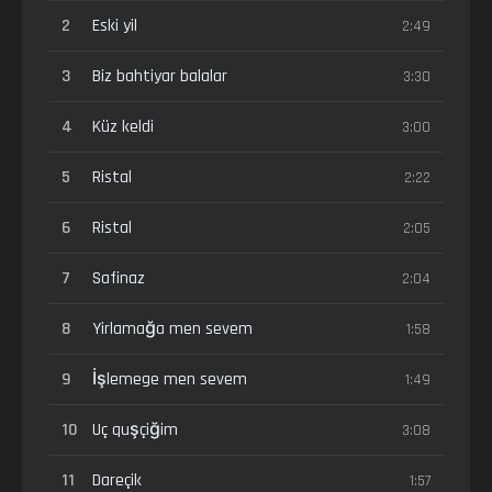
2
Eski yil
2:49
3
Biz bahtiyar balalar
3:30
4
Küz keldi
3:00
5
Ristal
2:22
6
Ristal
2:05
7
Safinaz
2:04
8
Yirlamağa men sevem
1:58
9
İşlemege men sevem
1:49
10
Uç quşçiğim
3:08
11
Dareçik
1:57