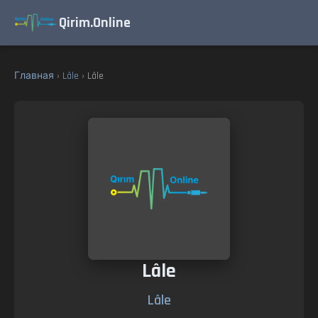
Qirim.Online
Главная
›
Lâle
› Lâle
Lâle
Lâle