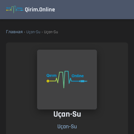
Qirim.Online
Главная
›
Uçan-Su
› Uçan-Su
Uçan-Su
Uçan-Su