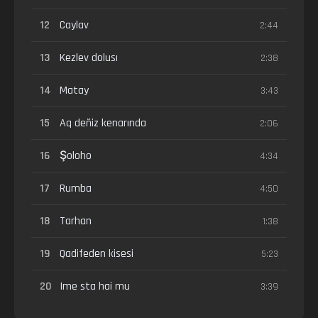
12
Caylav
2:44
13
Kezlev dolusı
2:38
14
Matay
3:43
15
Aq deñiz kenarında
2:06
16
Şoloho
4:34
17
Rumba
4:50
18
Tarhan
1:38
19
Qadifeden kisesi
5:23
20
Ime sta hai mu
3:39