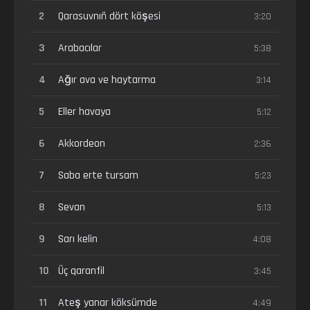
2
Qarasuvnıñ dört köşesi
3:20
3
Arabacılar
5:38
4
Ağır ava ve haytarma
3:14
5
Eller havaya
5:12
6
Akkordeon
2:36
7
Saba erte tursam
5:23
8
Sevan
5:13
9
Sarı kelin
4:08
10
Üç qaranfil
3:45
11
Ateş yanar köksümde
4:49