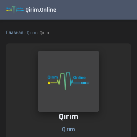
Qirim.Online
Главная
›
Qırım
› Qırım
Qırım
Qırım