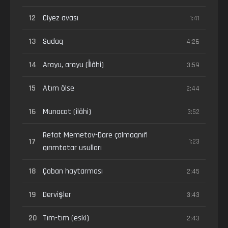
12
Ciyez avası
1:41
13
Sudaq
4:26
14
Arayu, arayu (İlâhi)
3:59
15
Atım ölse
2:44
16
Munacat (ilâhi)
3:52
Refat Memetov-Dare çalmaqnıñ
17
1:23
qırımtatar usulları
18
Çoban haytarması
2:45
19
Dervişler
3:43
20
Tım-tım (eski)
2:43