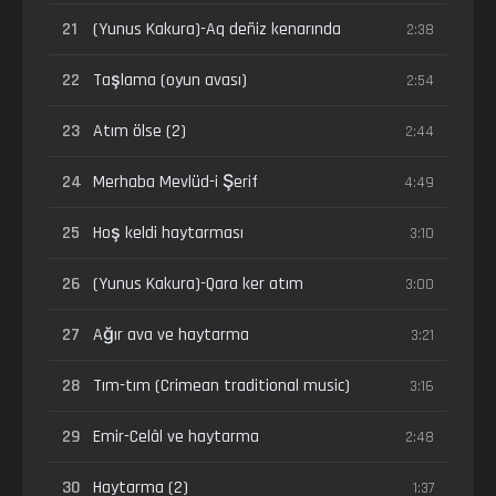
21
(Yunus Kakura)-Aq deñiz kenarında
2:38
22
Taşlama (oyun avası)
2:54
23
Atım ölse (2)
2:44
24
Merhaba Mevlüd-i Şerif
4:49
25
Hoş keldi haytarması
3:10
26
(Yunus Kakura)-Qara ker atım
3:00
27
Ağır ava ve haytarma
3:21
28
Tım-tım (Crimean traditional music)
3:16
29
Emir-Celâl ve haytarma
2:48
30
Haytarma (2)
1:37