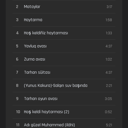
2
Mataylar
3:17
3
Haytarma
1:58
4
Hoş keldiñiz haytarması
1:33
5
Yavluq avası
4:37
6
Zurna avası
1:02
7
Tarhan süitası
4:37
8
(Yunus Kakura)-Salqın suv başında
2:21
9
Tarhan oyun avası
3:05
10
Hoş keldi haytarması (2)
0:52
11
Adı güzel Muhammed (ilâhi)
5:21