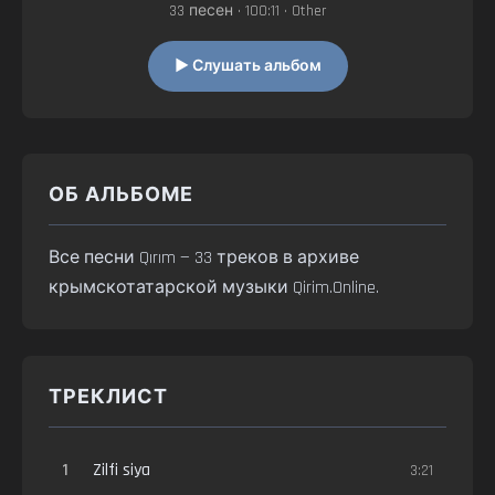
33 песен • 100:11 • Other
▶ Слушать альбом
ОБ АЛЬБОМЕ
Все песни Qırım — 33 треков в архиве
крымскотатарской музыки Qirim.Online.
ТРЕКЛИСТ
1
Zilfi siya
3:21