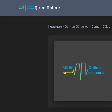
Qirim.Online
Главная
›
Osman Dülgerov
› Osman Dülger