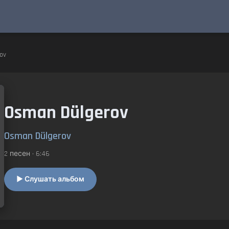
ov
Osman Dülgerov
Osman Dülgerov
2 песен • 6:46
▶ Слушать альбом