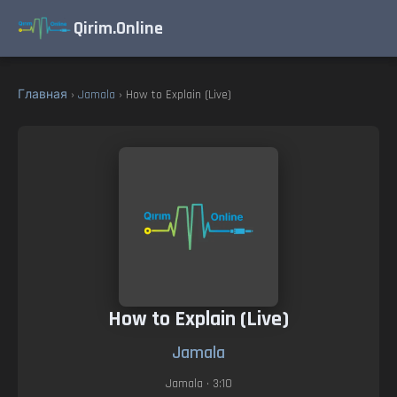
Qirim.Online
Главная
›
Jamala
› How to Explain (Live)
How to Explain (Live)
Jamala
Jamala
• 3:10