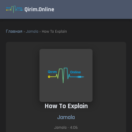
Qirim.Online
Главная
›
Jamala
› How To Explain
How To Explain
Jamala
Jamala
• 4:06