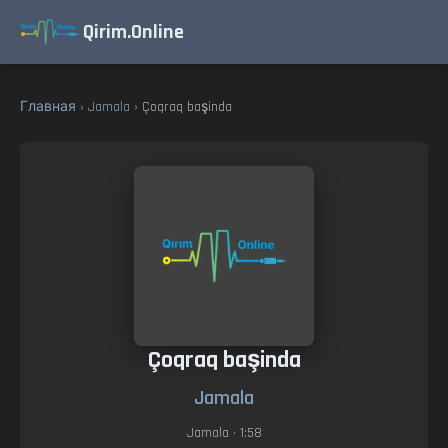
Qirim.Online
Главная
›
Jamala
› Çoqraq başinda
Çoqraq başinda
Jamala
Jamala
• 1:58