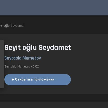
it oğlu Seydamet
Seyit oğlu Seydamet
Seytabla Memetov
Seytabla Memetov
• 5:02
Открыть в приложении