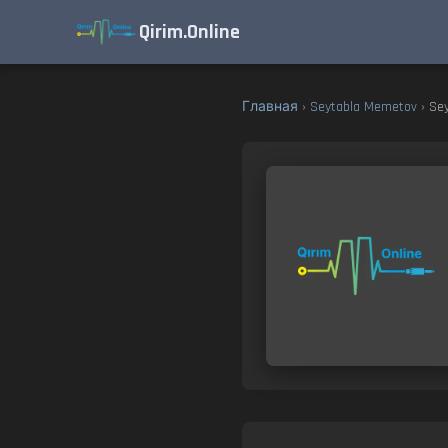
Qirim.Online
Главная
›
Seytabla Memetov
› Sey