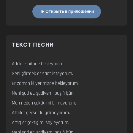
Открыть в приложении
ТЕКСТ ПЕСНИ
Adalar sailinde bekleyorum,

Seni görmek er saat isteyorum.

Er zaman ki yerimizde bekleyorum,

Meni şad et, şadiyem, başıñ içün.

Men neden çektigimi bilmeyorum,

Aftalar geçse de gülmeyorum.

Artıq er çektigimi soyleyorum,

Meni şad et, şadiyem, başıñ içün.
