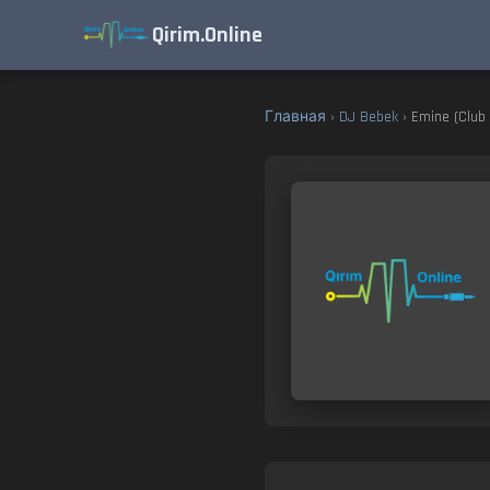
Qirim.Online
Главная
›
DJ Bebek
› Emine (Club 