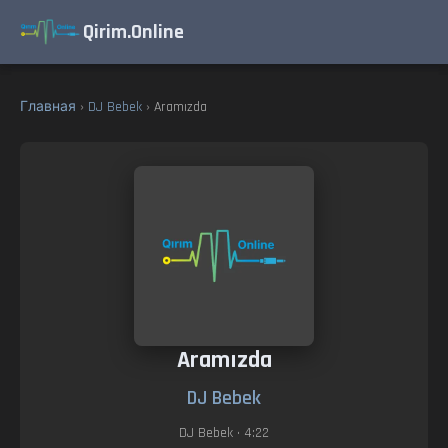
Qirim.Online
Главная
›
DJ Bebek
› Aramızda
Aramızda
DJ Bebek
DJ Bebek
• 4:22