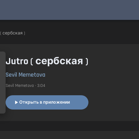
 ( сербская )
Jutro ( сербская )
Sevil Memetova
Sevil Memetova
• 3:04
Открыть в приложении