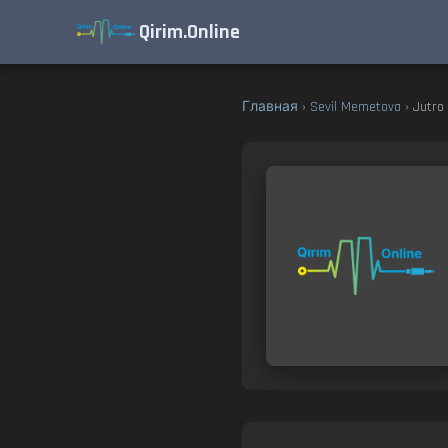
Qirim.Online
Главная
›
Sevil Memetova
› Jutro