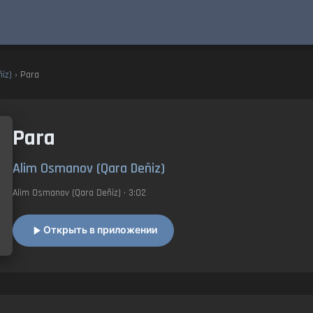
iz)
› Para
Para
Alim Osmanov (Qara Deñiz)
Alim Osmanov (Qara Deñiz)
• 3:02
Открыть в приложении