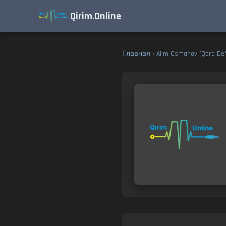
Qirim.Online
Главная
›
Alim Osmanov (Qara Deñ