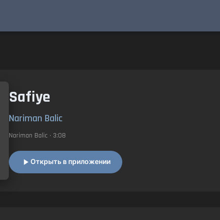
Safiye
Nariman Balic
Nariman Balic
• 3:08
Открыть в приложении