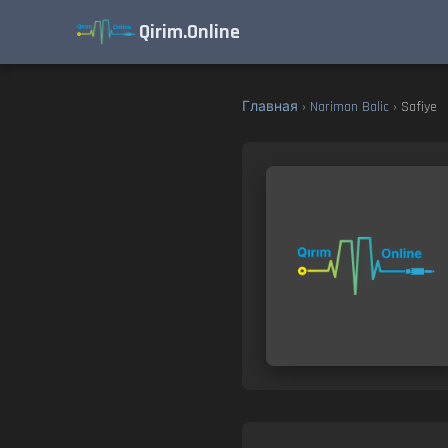
Qirim.Online
Главная
›
Nariman Balic
› Safiye