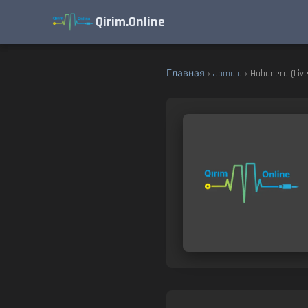
Qirim.Online
Главная
›
Jamala
› Habanera (Live