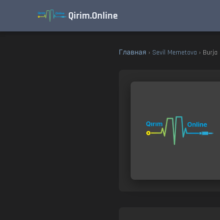
Qirim.Online
Главная
›
Sevil Memetova
› Burja