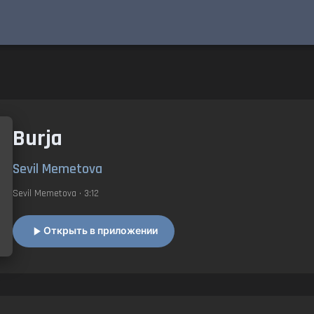
Burja
Sevil Memetova
Sevil Memetova
• 3:12
Открыть в приложении