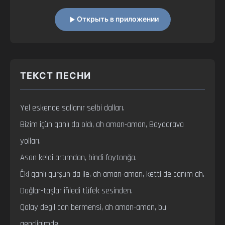
Открыть в приложении
ТЕКСТ ПЕСНИ
Yel eskende sallanır selbi dalları.

Bizim içün qanlı da oldı, ah aman-aman, Baydarava 
yolları.

Asan keldi artımdan, bindi faytonğa.

Êki qanlı qurşun da ile, ah aman-aman, ketti de canım ah.

Dağlar-taşlar iñledi tüfek sesinden.

Qolay degil can bermensi, ah aman-aman, bu 
gençligimde.