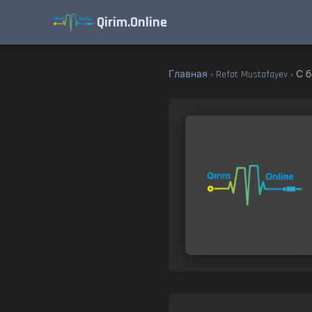
Qirim.Online
Главная
›
Refat Mustafayev
› С б