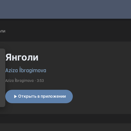
оли
Янголи
Aziza İbragimova
Aziza İbragimova
• 3:53
Открыть в приложении