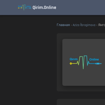
Qirim.Online
Главная
›
Aziza İbragimova
› Янг