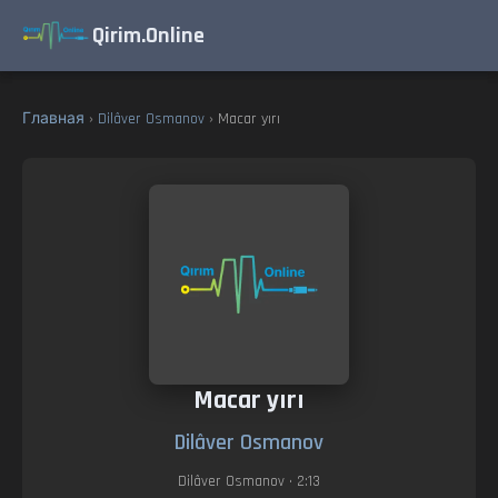
Qirim.Online
Главная
›
Dilâver Osmanov
› Macar yırı
Macar yırı
Dilâver Osmanov
Dilâver Osmanov
• 2:13