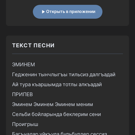
Открыть в приложении
ТЕКСТ ПЕСНИ
ЭМИНЕМ

Гедженин тынчлыгъы тильсиз далгъадай

Ай тура къаршымда тотлы алкъадай

ПРИПЕВ

Эминем Эминем Эминем меним

Сельби бойларында беклерим сени

Проигрыш

Багъчалар уйкъуда бульбуллер сессиз
