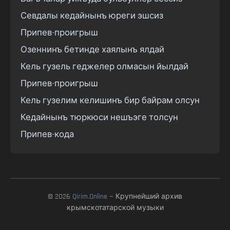
Севдалы кедайнынъ юреги эшсиз

Припев-проигрыш

Озеннинъ бетинде хаялынъ ялдай

Кель гузель геджелер олмасын йылдай

Припев-проигрыш

Кель гузелим келишинъ бир байрам олсун

Кедайнынъ тюркюси нешъэге толсун

Припев-кода
© 2026
Qirim.Online
— Крупнейший архив
крымскотатарской музыки