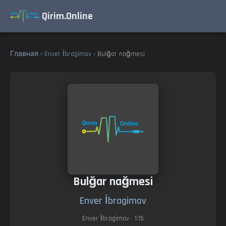
Qirim.Online
Главная
›
Enver İbragimov
› Bulğar nağmesi
Bulğar nağmesi
Enver İbragimov
Enver İbragimov
• 1:15