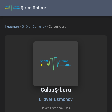
Qirim.Online
Главная
›
Dilâver Osmanov
› Çalbaş-bora
Çalbaş-bora
Dilâver Osmanov
Dilâver Osmanov
• 2:40