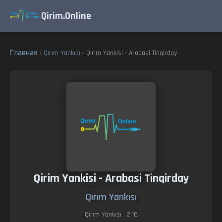
Qirim.Online
Главная
›
Qırım Yankısı
› Qirim Yankisi - Arabasi Tinqirday
Qirim Yankisi - Arabasi Tinqirday
Qırım Yankısı
Qırım Yankısı
• 2:10