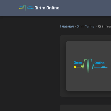
Qirim.Online
Главная
›
Qırım Yankısı
› Qirim Yan