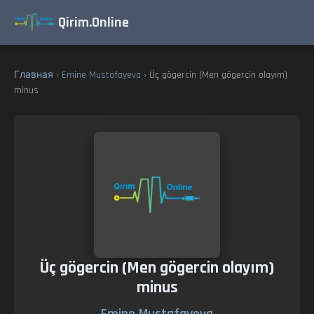
Qirim.Online
Главная
›
Emine Mustafayeva
› Üç gögercin (Men gögercin olayım)
minus
Üç gögercin (Men gögercin olayım)
minus